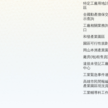
特定工廠用地
區
全國動產擔保
示查詢
工廠相關業務
口
和發產業園區
園區可行性規
岡山本洲產業
廠房(地)租售資
違規未登記工
中心
工業緊急事件
高雄市民間報
產業園區現況
工業輔導科工