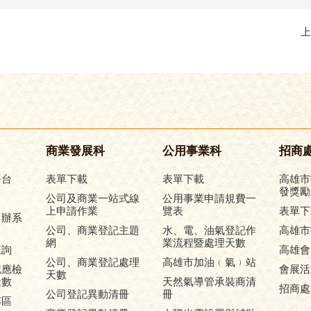
上
商業發展科
公用事業科
招商
平台
表單下載
表單下載
高雄市
發獎勵
公司及商業一站式線
公用事業申請規費一
上申請作業
覽表
表單下
申辦系
公司、商業登記主題
水、電、油氣登記作
高雄市
網
業流程暨處理天數
查詢
高雄會
公司、商業登記處理
高雄市加油﹙氣﹚站
記應檢
會展活
天數
天數
天然氣導管承裝商清
招商處
公司登記異動清冊
冊
專區