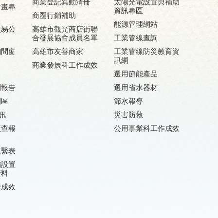
商業登記異動清冊
太陽光電設置與補助
計畫專
資訊專區
商圈行銷補助
能源管理網站
交易公
高雄市觀光商店街聯
合發展協會成員名單
工業管線查詢
詢問窗
高雄市友善商家
工業管線防災教育資
訊網
商業發展科工作成效
選用節能產品
劃報告
選用省水器材
園區
節水報導
訊
災害防救
廠查報
公用事業科工作成效
連繫表
編設置
資料
作成效