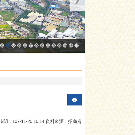
中小企業升級輔導網站
AY大港創艦
融科技創新園區
登記線上申辦系統
發產業園區
高雄工業資訊平台
高雄本洲產業園區服務中心
公司、商業登記主題網
高雄市友善商家
高雄市政府經濟發展局-工業管線查詢系統
工業管線防災教育資訊網
高雄市綠能管理資訊整合系統平台 - 綠能資訊
高雄市綠能管理資訊整合系統平台 - Dashbo
高雄淨零商轉服務平台
高雄招商網
高雄會展網
專刊『雄心.大誌』
雄心高飛 創新經典
「我的E政府」入口網
間：107-11-20 10:14 資料來源：招商處