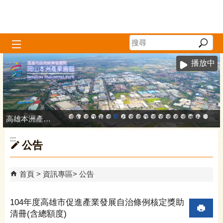
跳到主要內容區塊
播放中
高雄本洲產業園區服務中心
高雄市政府中小企業升級輔導網站
MEGABAY大港創艦
高雄金融科技創新園區
工廠登記線上申辦系統
和發產業園區
高雄工業資訊平台
高雄本洲產業園區服務中心
公司、商業登記主題網
高雄市友善商家
高雄市政府經濟發展局-
工業管線防災教育資訊
高雄市綠能管理資訊
高雄市綠能管理資訊整
高雄淨零商轉服
高雄招商網
高雄會展網
專刊『雄
雄心高
「我
:::
公告
首頁
資訊專區
公告
104年度高雄市促進產業發展自治條例核定獎助
清冊(含總額度)