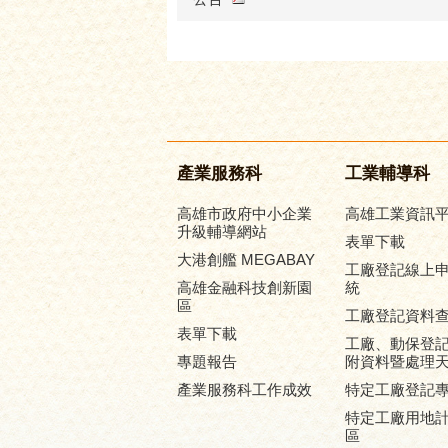
產業服務科
工業輔導科
高雄市政府中小企業
高雄工業資訊
升級輔導網站
表單下載
大港創艦 MEGABAY
工廠登記線上
高雄金融科技創新園
統
區
工廠登記資料
表單下載
工廠、動保登
專題報告
附資料暨處理
產業服務科工作成效
特定工廠登記
特定工廠用地
區