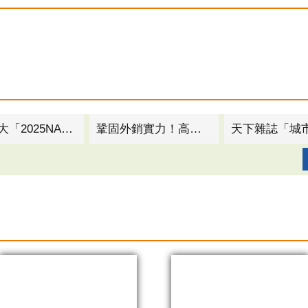
全球最大「2025NASA黑客松」高雄說明會登場 產官學聯手新創挑戰世界舞台
鞏固外銷實力！高市府攜手螺絲公會參展北美最大扣件展 促成商機達700萬美金