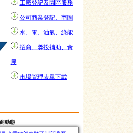
工廠登記及園區服務
公司商業登記、商圈
水、電、油氣、綠能
招商、獎投補助、會
展
市場管理表單下載
商動態