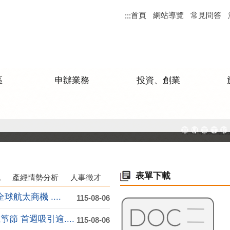
首頁
網站導覽
常見問答
:::
區
申辦業務
投資、創業
高雄市政府
MEGAB
高雄金
工廠
和
表單下載
訊
產經情勢分析
人事徵才
航太商機 ....
115-08-06
 首週吸引逾....
115-08-06