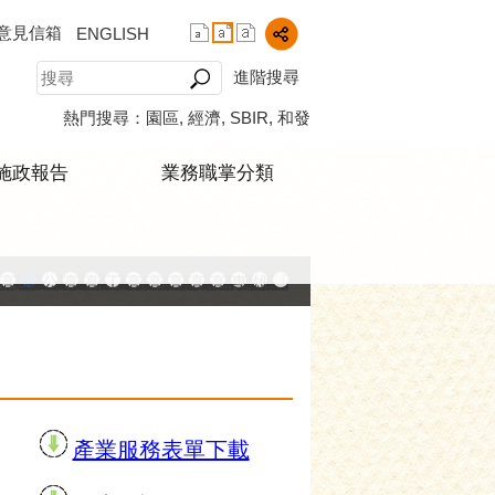
意見信箱
ENGLISH
進階搜尋
熱門搜尋：
園區
經濟
SBIR
和發
施政報告
業務職掌分類
中小企業升級輔導網站
AY大港創艦
融科技創新園區
登記線上申辦系統
發產業園區
高雄工業資訊平台
高雄本洲產業園區服務中心
公司、商業登記主題網
高雄市友善商家
高雄市政府經濟發展局-工業管線查詢系統
工業管線防災教育資訊網
高雄市綠能管理資訊整合系統平台 - 綠能資訊
高雄市綠能管理資訊整合系統平台 - Dashbo
高雄淨零商轉服務平台
高雄招商網
高雄會展網
專刊『雄心.大誌』
雄心高飛 創新經典
「我的E政府」入口網
播放中
產業服務表單下載