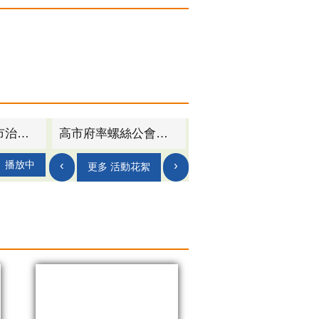
天下雜誌「城市治理卓越獎」公布！ 高市經發局榮獲1首獎1優選殊榮
高市府率螺絲公會與美國扣件通路龍頭BBI公司簽署MOU 助台灣扣件拓銷北美市場
‹
›
播放中
更多 活動花絮