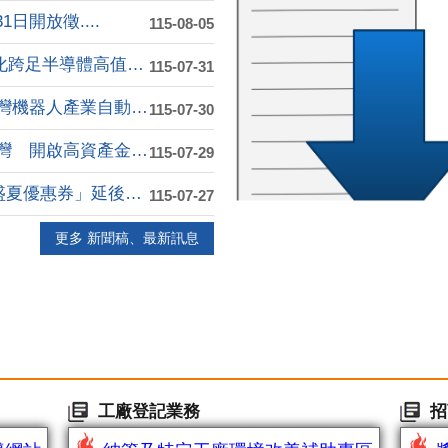
日開放徵....
115-08-05
台塑德山加碼投資高雄10億元 石化跨足半導體高值化....
115-07-31
飛傲科技進駐高雄軟體園區 打造台灣機器人產業自動化....
115-07-30
元大銀行亞灣分行嶄新開幕 進駐亞灣 開啟高資產金融....
115-07-29
因應紅霞颱風影響 「旗津X哈瑪星盛夏優惠券」延後至....
115-07-27
更多 新聞稿、最新訊息
工廠登記業務
招