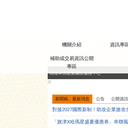
跳到主要內容區塊
機關介紹
資訊專
補助或交易資訊公開
專區
高雄本洲產業園區服務中心
:::
新聞稿、最新消息
公告
公開資
對接2027國際新制！助攻企業搶攻全球
「旗津X哈瑪星盛夏優惠券」串聯風箏節