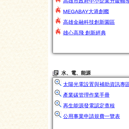
高雄市政府中小企業升級輔
MEGABAY大港創艦
高雄金融科技創新園區
雄心高飛 創新經典
水、電、能源
太陽光電設置與補助資訊專
產業碳管理作業手冊
再生能源發電認定查核
公用事業申請規費一覽表