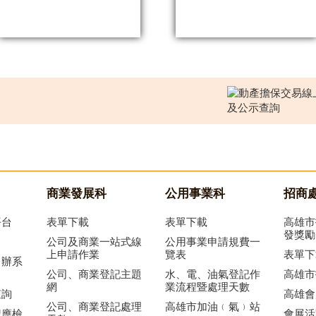
商業發展科
公用事業科
招商
平台
表單下載
表單下載
高雄市
發獎勵
公司及商業一站式線
公用事業申請規費一
上申請作業
覽表
表單下
申辦系
公司、商業登記主題
水、電、油氣登記作
高雄市
網
業流程暨處理天數
查詢
高雄會
公司、商業登記處理
高雄市加油﹙氣﹚站
記應檢
會展活