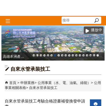
跳到主要內容區塊
播放中
高雄本洲產業園區服務中心
高雄市政府中小企業升級輔導網站
MEGABAY大港創艦
高雄金融科技創新園區
工廠登記線上申辦系統
和發產業園區
高雄工業資訊平台
高雄本洲產業園區服務中心
公司、商業登記主題網
高雄市友善商家
高雄市政府經濟發展局-
工業管線防災教育資訊
高雄市綠能管理資訊
高雄市綠能管理資訊整
高雄淨零商轉服
高雄招商網
高雄會展網
專刊『雄
雄心高
「我
:::
自來水管承裝技工
首頁
申辦業務
公用事業（水、電、油氣、綠能）
公用
事業相關表格
自來水管承裝技工
自來水管承裝技工考驗合格證書補發換發申請