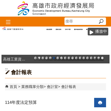
跳到主要內容區塊
播放中
高雄工業資訊平台
高雄市政府中小企業升級輔導網站
MEGABAY大港創艦
高雄金融科技創新園區
工廠登記線上申辦系統
和發產業園區
高雄工業資訊平台
高雄本洲產業園區服務中心
公司、商業登記主題網
高雄市友善商家
高雄市政府經濟發展局-
工業管線防災教育資訊
高雄市綠能管理資訊
高雄市綠能管理資訊整
高雄淨零商轉服
高雄招商網
高雄會展網
專刊『雄
雄心高
「我
:::
會計報表
首頁
業務職掌分類
會計室
會計報表
114年度法定預算