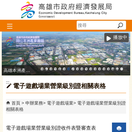
跳到主要內容區塊
播放中
高雄本洲產業園區服務中心
高雄市政府中小企業升級輔導網站
MEGABAY大港創艦
高雄金融科技創新園區
工廠登記線上申辦系統
和發產業園區
高雄工業資訊平台
高雄本洲產業園區服務中心
公司、商業登記主題網
高雄市友善商家
高雄市政府經濟發展局-
工業管線防災教育資訊
高雄市綠能管理資訊
高雄市綠能管理資訊整
高雄淨零商轉服
高雄招商網
高雄會展網
專刊『雄
雄心高
「我
:::
電子遊戲場業營業級別證相關表格
首頁
申辦業務
電子遊戲場業
電子遊戲場業營業級別證
相關表格
電子遊戲場業營業級別證收件表暨審查表