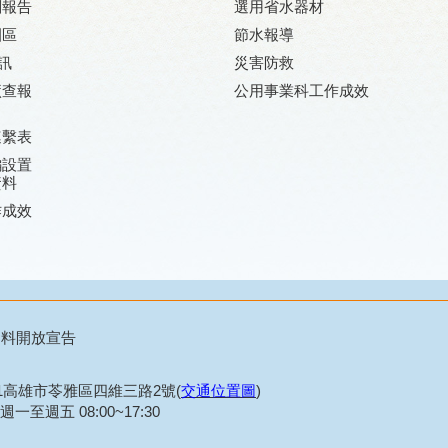
劃報告
選用省水器材
園區
節水報導
訊
災害防救
廠查報
公用事業科工作成效
連繫表
編設置
資料
作成效
資料開放宣告
21高雄市苓雅區四維三路2號(
交通位置圖
)
一至週五 08:00~17:30