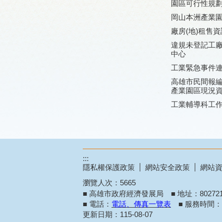
園區可行性規
岡山本洲產業
廠房(地)租售資
違規未登記工
中心
工業緊急事件
高雄市民間報
產業園區現況
工業輔導科工
:::
隱私權保護政策
網站安全政策
網站
瀏覽人次：
5665
■ 高雄市政府經濟發展局 ■ 地址：8027
■ 電話：
電話、傳真一覽表
■ 服務時間：週
更新日期：
115-08-07