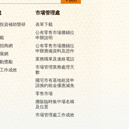
▼關閉
處
市場管理處
投資補助暨研
表單下載
公有零售市場攤鋪位
載
申辦說明
招商網
公有零售市場攤鋪位
申辦應備資料及證件
展網
業務職掌及連絡電話
動獎勵
市場管理業務處理天
工作成效
數
國宅市有基地租賃申
請換約租金優惠減免
零售市場
攤販臨時集中場名稱
及位置
市場管理處工作成效