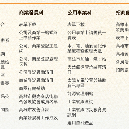
商業發展科
公用事業科
招商
平台
表單下載
表單下載
高雄市
發獎勵
公司及商業一站式線
公用事業申請規費一
上申請作業
覽表
表單下
申辦系
公司、商業登記主題
水、電、油氣登記作
高雄市
網
業流程暨處理天數
查詢
高雄會
公司、商業登記處理
高雄市加油﹙氣﹚站
記應檢
會展活
天數
天數
天然氣導管承裝商清
招商處
公司登記異動清冊
冊
專區
商業登記異動清冊
太陽光電設置與補助
計畫專
資訊專區
商圈行銷補助
能源管理網站
交易公
高雄市觀光商店街聯
合發展協會成員名單
工業管線查詢
詢問窗
高雄市友善商家
工業管線防災教育資
訊網
商業發展科工作成效
選用節能產品