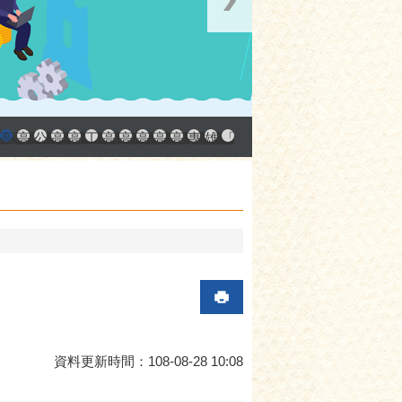
中小企業升級輔導網站
AY大港創艦
融科技創新園區
登記線上申辦系統
發產業園區
高雄工業資訊平台
高雄本洲產業園區服務中心
公司、商業登記主題網
高雄市友善商家
高雄市政府經濟發展局-工業管線查詢系統
工業管線防災教育資訊網
高雄市綠能管理資訊整合系統平台 - 綠能資訊
高雄市綠能管理資訊整合系統平台 - Dashbo
高雄淨零商轉服務平台
高雄招商網
高雄會展網
專刊『雄心.大誌』
雄心高飛 創新經典
「我的E政府」入口網
資料更新時間：108-08-28 10:08