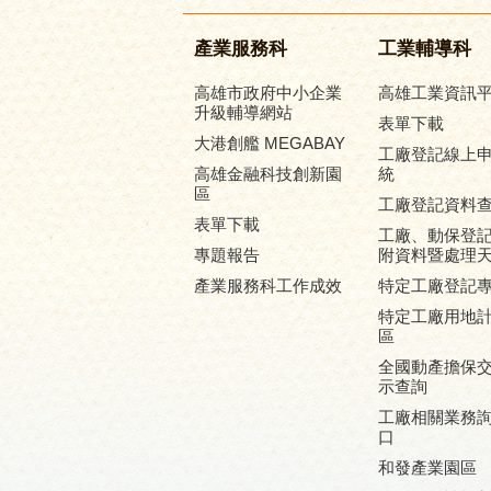
產業服務科
工業輔導科
高雄市政府中小企業
高雄工業資訊
升級輔導網站
表單下載
大港創艦 MEGABAY
工廠登記線上
高雄金融科技創新園
統
區
工廠登記資料
表單下載
工廠、動保登
專題報告
附資料暨處理
產業服務科工作成效
特定工廠登記
特定工廠用地
區
全國動產擔保
示查詢
工廠相關業務
口
和發產業園區