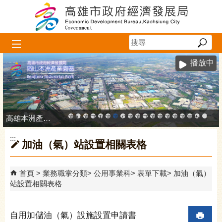
跳到主要內容區塊
播放中
高雄本洲產業園區服務中心
高雄市政府中小企業升級輔導網站
MEGABAY大港創艦
高雄金融科技創新園區
工廠登記線上申辦系統
和發產業園區
高雄工業資訊平台
高雄本洲產業園區服務中心
公司、商業登記主題網
高雄市友善商家
高雄市政府經濟發展局-
工業管線防災教育資訊
高雄市綠能管理資訊
高雄市綠能管理資訊整
高雄淨零商轉服
高雄招商網
高雄會展網
專刊『雄
雄心高
「我
:::
加油（氣）站設置相關表格
首頁
業務職掌分類
公用事業科
表單下載
加油（氣）
站設置相關表格
自用加儲油（氣）設施設置申請書